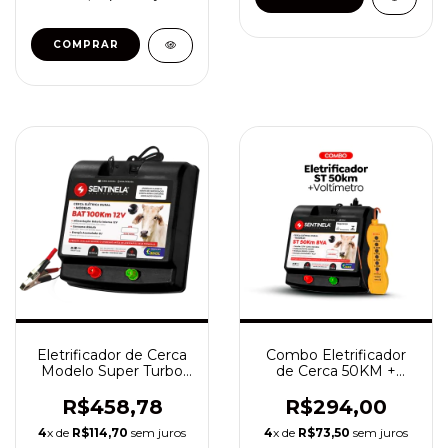
Eletrificador de Cerca
Combo Eletrificador
Modelo Super Turbo
de Cerca 50KM +
Bateria 100km 12v
Voltímetro
R$458,78
R$294,00
4
x de
R$114,70
sem juros
4
x de
R$73,50
sem juros