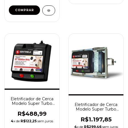
Eletrificador de Cerca
Modelo Super Turbo
Eletrificador de Cerca
150km Bivolt
Modelo Super Turbo
R$488,99
Bateria 50km c/ Placa
Solar
R$1.197,85
4
x de
R$122,25
sem juros
4
x de
R$299,46
sem juros