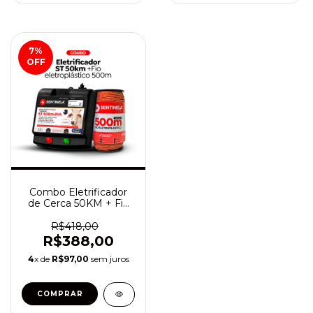
7
%
OFF
Combo Eletrificador
de Cerca 50KM + Fio
Eletroplástico 500
metros
R$418,00
R$388,00
4
x de
R$97,00
sem juros