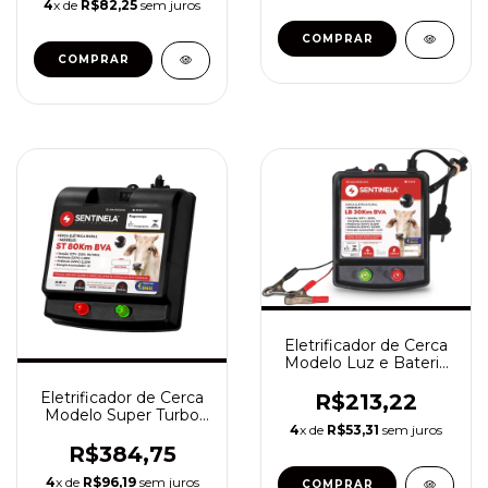
4
x de
R$82,25
sem juros
Eletrificador de Cerca
Modelo Luz e Bateria
30km BVA
Eletrificador de Cerca
R$213,22
Modelo Super Turbo
4
x de
R$53,31
sem juros
80km Bivolt
R$384,75
4
x de
R$96,19
sem juros