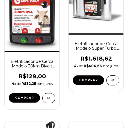
Eletrificador de Cerca
Modelo Super Turbo
Bateria 100km c/
Placa Solar
R$1.618,62
Eletrificador de Cerca
Modelo 30km Bivolt
4
x de
R$404,66
sem juros
Automático
R$129,00
4
x de
R$32,25
sem juros