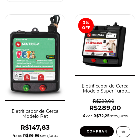
3
%
OFF
Eletrificador de Cerca
Modelo Super Turbo
50km Bivolt
R$299,00
R$289,00
Eletrificador de Cerca
Modelo Pet
4
x de
R$72,25
sem juros
R$147,83
4
x de
R$36,96
sem juros